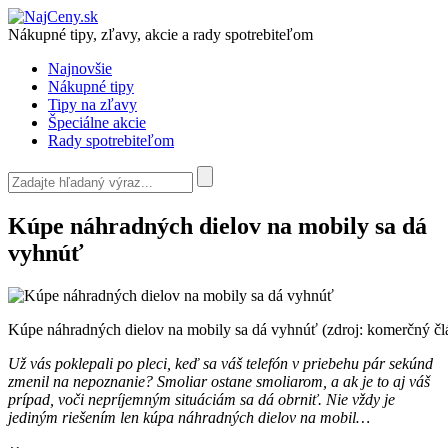
Nákupné tipy, zľavy, akcie a rady spotrebiteľom
Najnovšie
Nákupné tipy
Tipy na zľavy
Špeciálne akcie
Rady spotrebiteľom
Kúpe náhradných dielov na mobily sa dá
vyhnúť
Kúpe náhradných dielov na mobily sa dá vyhnúť (zdroj: komerčný čl
Už vás poklepali po pleci, keď sa váš telefón v priebehu pár sekúnd
zmenil na nepoznanie? Smoliar ostane smoliarom, a ak je to aj váš
prípad, voči nepríjemným situáciám sa dá obrniť. Nie vždy je
jediným riešením len kúpa náhradných dielov na mobil…