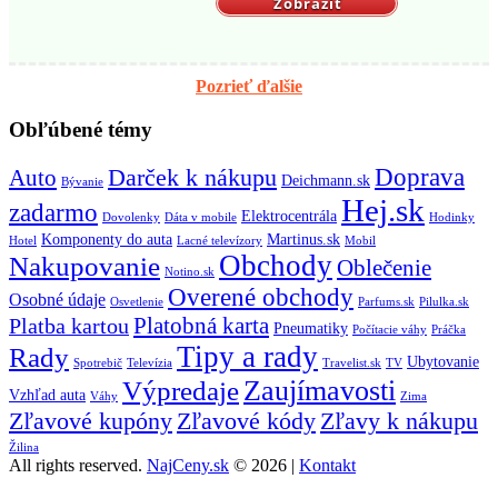
Zobraziť
Pozrieť ďalšie
Obľúbené témy
Doprava
Auto
Darček k nákupu
Deichmann.sk
Bývanie
Hej.sk
zadarmo
Elektrocentrála
Dovolenky
Dáta v mobile
Hodinky
Komponenty do auta
Martinus.sk
Hotel
Lacné televízory
Mobil
Obchody
Nakupovanie
Oblečenie
Notino.sk
Overené obchody
Osobné údaje
Osvetlenie
Parfums.sk
Pilulka.sk
Platobná karta
Platba kartou
Pneumatiky
Počítacie váhy
Práčka
Tipy a rady
Rady
Ubytovanie
Spotrebič
Televízia
Travelist.sk
TV
Zaujímavosti
Výpredaje
Vzhľad auta
Váhy
Zima
Zľavové kupóny
Zľavové kódy
Zľavy k nákupu
Žilina
All rights reserved.
NajCeny.sk
© 2026 |
Kontakt