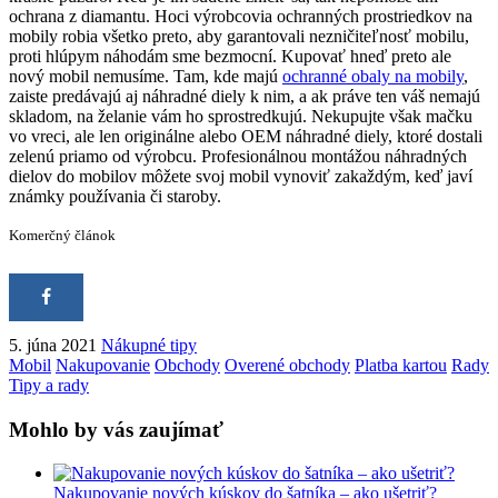
ochrana z diamantu. Hoci výrobcovia ochranných prostriedkov na
mobily robia všetko preto, aby garantovali nezničiteľnosť mobilu,
proti hlúpym náhodám sme bezmocní. Kupovať hneď preto ale
nový mobil nemusíme. Tam, kde majú
ochranné obaly na mobily
,
zaiste predávajú aj náhradné diely k nim, a ak práve ten váš nemajú
skladom, na želanie vám ho sprostredkujú. Nekupujte však mačku
vo vreci, ale len originálne alebo OEM náhradné diely, ktoré dostali
zelenú priamo od výrobcu. Profesionálnou montážou náhradných
dielov do mobilov môžete svoj mobil vynoviť zakaždým, keď javí
známky používania či staroby.
Komerčný článok
5. júna 2021
Nákupné tipy
Mobil
Nakupovanie
Obchody
Overené obchody
Platba kartou
Rady
Tipy a rady
Mohlo by vás zaujímať
Nakupovanie nových kúskov do šatníka – ako ušetriť?