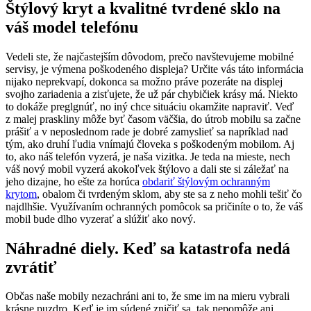
Štýlový kryt a kvalitné tvrdené sklo na
váš model telefónu
Vedeli ste, že najčastejším dôvodom, prečo navštevujeme mobilné
servisy, je výmena poškodeného displeja? Určite vás táto informácia
nijako neprekvapí, dokonca sa možno práve pozeráte na displej
svojho zariadenia a zisťujete, že už pár chybičiek krásy má. Niekto
to dokáže preglgnúť, no iný chce situáciu okamžite napraviť. Veď
z malej praskliny môže byť časom väčšia, do útrob mobilu sa začne
prášiť a v neposlednom rade je dobré zamyslieť sa napríklad nad
tým, ako druhí ľudia vnímajú človeka s poškodeným mobilom. Aj
to, ako náš telefón vyzerá, je naša vizitka. Je teda na mieste, nech
váš nový mobil vyzerá akokoľvek štýlovo a dali ste si záležať na
jeho dizajne, ho ešte za horúca
obdariť štýlovým ochranným
krytom
, obalom či tvrdeným sklom, aby ste sa z neho mohli tešiť čo
najdlhšie. Využívaním ochranných pomôcok sa pričiníte o to, že váš
mobil bude dlho vyzerať a slúžiť ako nový.
Náhradné diely. Keď sa katastrofa nedá
zvrátiť
Občas naše mobily nezachráni ani to, že sme im na mieru vybrali
krásne puzdro. Keď je im súdené zničiť sa, tak nepomôže ani