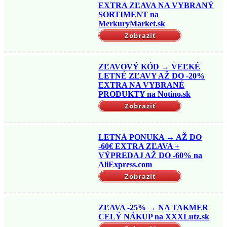
EXTRA ZĽAVA NA VYBRANÝ
SORTIMENT na
MerkuryMarket.sk
Zobraziť
ZĽAVOVÝ KÓD → VEĽKÉ
LETNÉ ZĽAVY AŽ DO -20%
EXTRA NA VYBRANÉ
PRODUKTY na Notino.sk
Zobraziť
LETNÁ PONUKA → AŽ DO
-60€ EXTRA ZĽAVA +
VÝPREDAJ AŽ DO -60% na
AliExpress.com
Zobraziť
ZĽAVA -25% → NA TAKMER
CELÝ NÁKUP na XXXLutz.sk