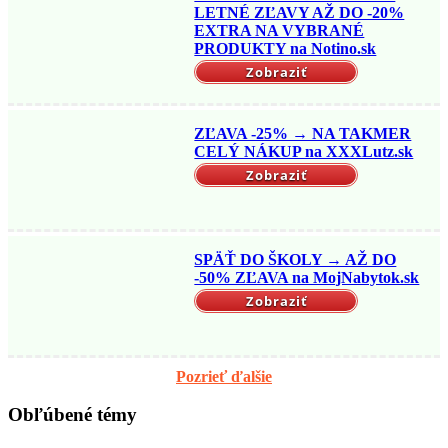
LETNÉ ZĽAVY AŽ DO -20%
EXTRA NA VYBRANÉ
PRODUKTY na Notino.sk
Zobraziť
ZĽAVA -25% → NA TAKMER
CELÝ NÁKUP na XXXLutz.sk
Zobraziť
SPÄŤ DO ŠKOLY → AŽ DO
-50% ZĽAVA na MojNabytok.sk
Zobraziť
Pozrieť ďalšie
Obľúbené témy